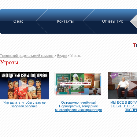
О нас
Контакты
Отчеты ТРК
Тюменский родительский комитет
>
Видео
>
Угрозы
Угрозы
Что делать, чтобы у вас не
Осторожно, учебники!
МЫ ВСЕ В ДО
забрали ребенка
Порнография, гендерное
ПЕТЛЕ. В.БЕРЕ
многообразие и контрацепция
ЭКСПЕ