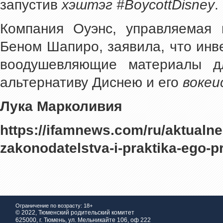
запустив
хэштэг #BoycottDisney
.
Компания Оуэнс, управляемая 
Беном Шапиро, заявила, что инв
воодушевляющие материалы дл
альтернативу Диснею и его
вокеи
Лука Марколивия
https://ifamnews.com/ru/aktual
zakonodatelstva-i-praktika-ego-p
Ограничение по возрасту: 18+
© 2022, Тюменский родительский комитет
625000, г. Тюмень, ул. Мельникайте 106, оф 222