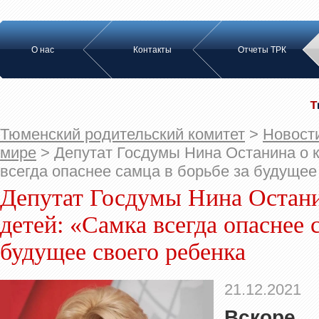
О нас
Контакты
Отчеты ТРК
Тюменский родительский комитет
>
Новост
мире
>
Депутат Госдумы Нина Останина о 
всегда опаснее самца в борьбе за будущее
Депутат Госдумы Нина Остани
детей: «Самка всегда опаснее 
будущее своего ребенка
21.12.2021
Вскоре 