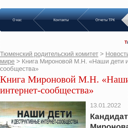
О нас
Контакты
Отчеты ТРК
Тюменский родительский комитет
>
Новост
мире
>
Книга Мироновой М.Н. «Наши дети и
сообщества»
Книга Мироновой М.Н. «Наши
интернет-сообщества»
13.01.2022
Кандида
Мироно