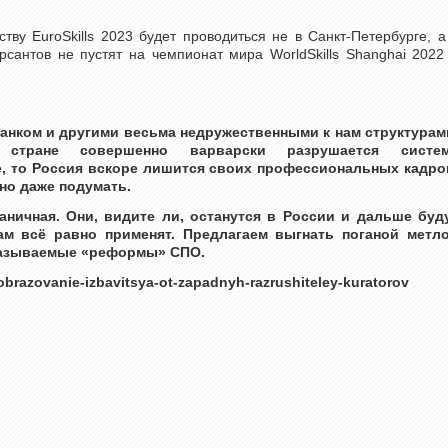
у EuroSkills 2023 будет проводиться не в Санкт-Петербурге, а
рсантов не пустят на чемпионат мира WorldSkills Shanghai 2022
банком и другими весьма недружественными к нам структурам
стране совершенно варварски разрушается систе
е, то Россия вскоре лишится своих профессиональных кадро
но даже подумать.
раничная. Они, видите ли, останутся в России и дальше буд
ам всё равно применят. Предлагаем выгнать поганой метл
к называемые «реформы» СПО.
hobrazovanie-izbavitsya-ot-zapadnyh-razrushiteley-kuratorov