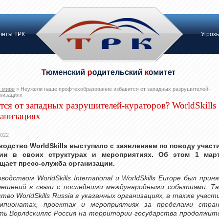
четы ТРК
Угроз
в мире
>
Неужели наше профтехобразование избавится от западных разрушителей-
анизациях
ся от западных разрушителей-кураторов? WorldSkills
ганизациях
2022
водство WorldSkills выступило с заявлением по поводу участ
ии в своих структурах и мероприятиях. Об этом 1 мар
щает пресс-служба организации.
водством WorldSkills International и WorldSkills Europe был прин
решений в связи с последними международными событиями. Та
тво WorldSkills Russia в указанных организациях, а также участ
мпионатах, проектах и мероприятиях за пределами стра
ть Ворлдскиллс Россия на территории государства продолжит