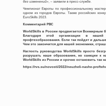
без изменений»
, – заявили в пресс-службе.
Чемпионат Европы по профессиональному мастерств
одном из городов Европы. Также российских конку
EuroSkills 2023.
Комментарий РВС
WorldSkills в России продвигается Всемирным 
Благодаря этой организации в нашей 
профтехобразования. Если так пойдет и дальш
Чем это закончится для нашей экономики, страш
Наглость руководства WorldSkills просто безг
разрушать наше образование, но санкции к н
WorldSkills из России и срочно остановить та
https://rvs.su/novosti/2022/neuzheli-nashe-profte