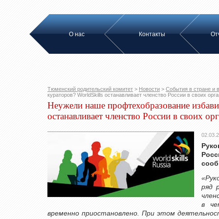
О нас
Контакты
От
Тюменский родительский комитет
>
Новости
>
События в стране и 
кураторов? WorldSkills останавливает членство России в своих орг
Неужели наше профтехобразование избавит
останавливает членство России в своих ор
02.03.
Руко
Росс
сооб
«Руко
ряд 
членс
в че
временно приостановлено. При этом деятельнос