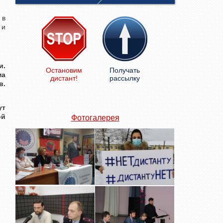
 в
 и
и.
Остановим
Получать
ма
дистант!
рассылку
в.
ут
ой
Фотогалерея