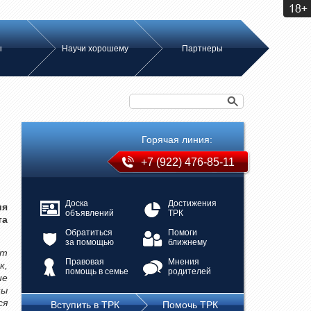
ы
Научи хорошему
Партнеры
Горячая линия:
+7 (922) 476-85-11
Доска
Достижения
ия
объявлений
ТРК
та
Обратиться
Помоги
за помощью
ближнему
ят
Правовая
Мнения
к,
помощь в семье
родителей
ие
ны
ся
Вступить в ТРК
Помочь ТРК