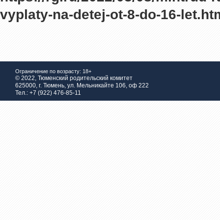
vyplaty-na-detej-ot-8-do-16-let.ht
Ограничение по возрасту: 18+
© 2022, Тюменский родительский комитет
625000, г. Тюмень, ул. Мельникайте 106, оф 222
Тел.: +7 (922) 476-85-11