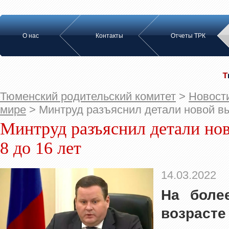
О нас
Контакты
Отчеты ТРК
Тюменский родительский комитет
>
Новост
мире
>
Минтруд разъяснил детали новой вы
Минтруд разъяснил детали нов
8 до 16 лет
14.03.2022
На боле
возраст